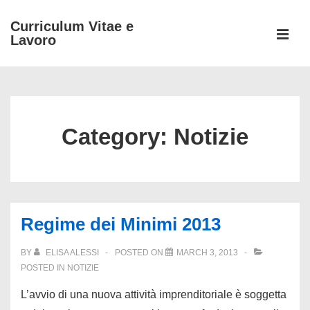
↓
Curriculum Vitae e
Skip
Lavoro
to
MEN
Main
Main
Content
Navigation
Category:
Notizie
Regime dei Minimi 2013
BY
ELISA ALESSI
POSTED ON
MARCH 3, 2013
POSTED IN
NOTIZIE
L’avvio di una nuova attività imprenditoriale è soggetta