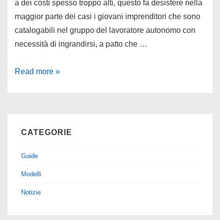
a dei costi spesso troppo alti, questo fa desistere nella
maggior parte dei casi i giovani imprenditori che sono
catalogabili nel gruppo del lavoratore autonomo con
necessità di ingrandirsi, a patto che …
Regime
Read more »
dei
Minimi
2013
CATEGORIE
Guide
Modelli
Notizie